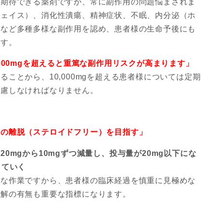
が期待できる薬剤ですが、常に副作用の問題悩まされま
フェイス）、消化性潰瘍、精神症状、不眠、内分泌（ホ
症など多種多様な副作用を認め、患者様の生命予後にも
ます。
000mgを超えると重篤な副作用リスクが高まります」
ことから、10,000mgを超える患者様については定期
考慮しなければなりません。
らの離脱（ステロイドフリー）を目指す」
0mgから10mgずつ減量し、投与量が20mg以下にな
していく
トな作業ですから、患者様の臨床経過を慎重に見極めな
寛解の有無も重要な指標になります。