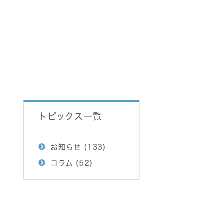
免疫療法
(薄毛)外来・
勃起不全)外来
ライン診療
トピックス一覧
お知らせ
(133)
コラム
(52)