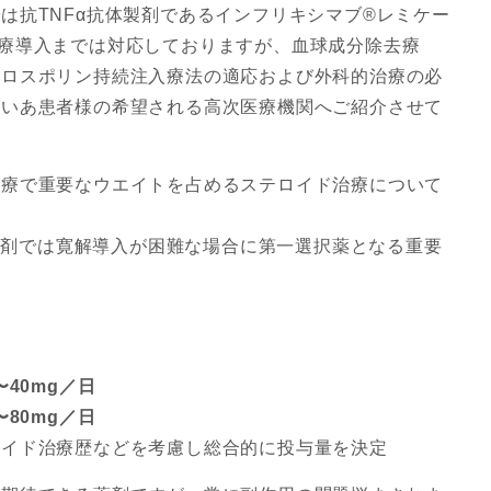
は抗TNFα抗体製剤であるインフリキシマブ®レミケー
療導入までは対応しておりますが、血球成分除去療
クロスポリン持続注入療法の適応および外科的治療の必
るいあ患者様の希望される高次医療機関へご紹介させて
治療で重要なウエイトを占めるステロイド治療について
）製剤では寛解導入が困難な場合に第一選択薬となる重要
40mg／日
80mg／日
ロイド治療歴などを考慮し総合的に投与量を決定