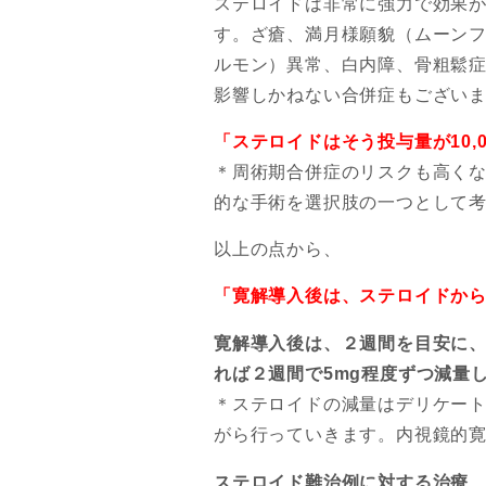
ステロイドは非常に強力で効果
す。ざ瘡、満月様願貌（ムーン
ルモン）異常、白内障、骨粗鬆
影響しかねない合併症もござい
「ステロイドはそう投与量が10,
＊周術期合併症のリスクも高くなる
的な手術を選択肢の一つとして
以上の点から、
「寛解導入後は、ステロイドか
寛解導入後は、２週間を目安に、2
れば２週間で5mg程度ずつ減量
＊ステロイドの減量はデリケー
がら行っていきます。内視鏡的
ステロイド難治例に対する治療