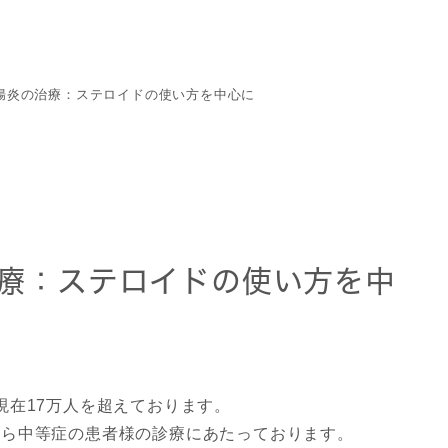
各種健康診断
舌下
人間ドック
AGA
ED(
AICS
オン
腸炎の治療：ステロイドの使い方を中心に
脂肪肝検査
療：ステロイドの使い方を中
現在17万人を超えております。
から中等症の患者様の診療にあたっております。