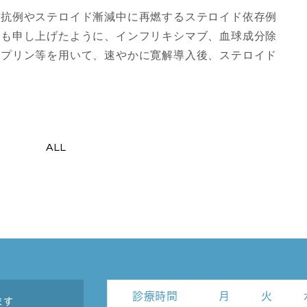
抵抗例やステロイド漸減中に再燃するステロイド依存例
にも申し上げたように、インフリキシマブ、血球成分除
オプリン等を用いて、速やかに寛解導入後、ステロイド
。
ALL
診療時間
月
火
ます