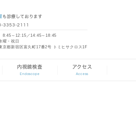
曜
も診療しております
:45～12:15／14:45～18:45
水曜・祝日
東京都新宿区富久町17番2号 トミヒサクロス1F
内視鏡検査
アクセス
Endoscope
Access
検査
胃内視鏡検査
接種
大腸内視鏡検査
習慣病
病
・点滴外来