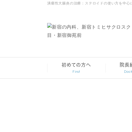
潰瘍性大腸炎の治療：ステロイドの使い方を中心
初めての方へ
院長
First
Doct
初診の方へ
院長紹介
診察の流れ
院長イン
よくあるご質問