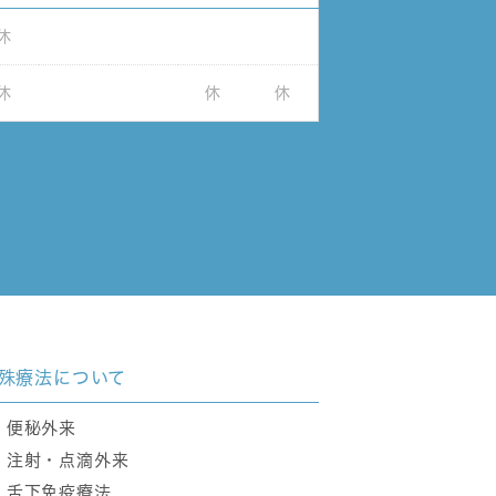
休
休
休
休
殊療法について
便秘外来
注射・点滴外来
舌下免疫療法