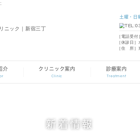
に
土曜・日
［電話受付］8
［休診日］
［住 所］
紹介
クリニック案内
診療案内
or
Clinic
Treatment
クリニック案内
内科
各種
タビュー
料金表
肝臓内科
予防
消化器内科
生活
新着情報
内視鏡内科
糖尿
便秘外来
注射