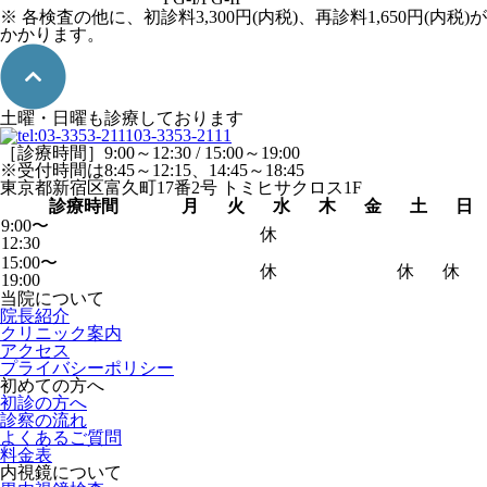
※ 各検査の他に、初診料3,300円(内税)、再診料1,650円(内税)が
かかります。
土曜・日曜も診療しております
03-3353-2111
［診療時間］9:00～12:30 / 15:00～19:00
※受付時間は8:45～12:15、14:45～18:45
東京都新宿区富久町17番2号 トミヒサクロス1F
診療時間
月
火
水
木
金
土
日
9:00〜
休
12:30
15:00〜
休
休
休
19:00
当院について
院長紹介
クリニック案内
アクセス
プライバシーポリシー
初めての方へ
初診の方へ
診察の流れ
よくあるご質問
料金表
内視鏡について