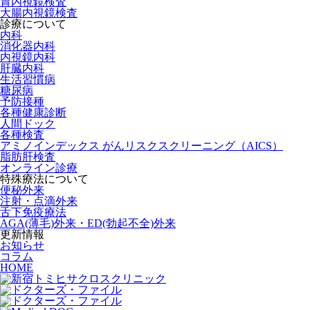
胃内視鏡検査
大腸内視鏡検査
診療について
内科
消化器内科
内視鏡内科
肝臓内科
生活習慣病
糖尿病
予防接種
各種健康診断
人間ドック
各種検査
アミノインデックス がんリスクスクリーニング（AICS）
脂肪肝検査
オンライン診療
特殊療法について
便秘外来
注射・点滴外来
舌下免疫療法
AGA(薄毛)外来・ED(勃起不全)外来
更新情報
お知らせ
コラム
HOME