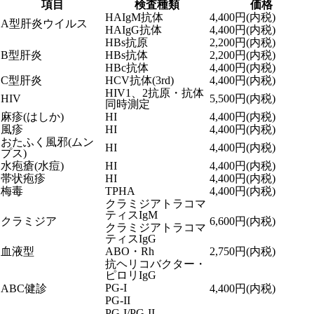
項目
検査種類
価格
HAIgM抗体
4,400円(内税)
A型肝炎ウイルス
HAIgG抗体
4,400円(内税)
HBs抗原
2,200円(内税)
B型肝炎
HBs抗体
2,200円(内税)
HBc抗体
4,400円(内税)
C型肝炎
HCV抗体(3rd)
4,400円(内税)
HIV1、2抗原・抗体
HIV
5,500円(内税)
同時測定
麻疹(はしか)
HI
4,400円(内税)
風疹
HI
4,400円(内税)
おたふく風邪(ムン
HI
4,400円(内税)
プス)
水疱瘡(水痘)
HI
4,400円(内税)
帯状疱疹
HI
4,400円(内税)
梅毒
TPHA
4,400円(内税)
クラミジアトラコマ
ティスIgM
クラミジア
6,600円(内税)
クラミジアトラコマ
ティスIgG
血液型
ABO・Rh
2,750円(内税)
抗ヘリコバクター・
ピロリIgG
PG-I
ABC健診
4,400円(内税)
PG-II
PG-I/PG-II