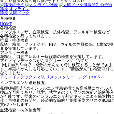
東京都新宿区富久町17番2号 トミヒサクロス1F
診療
オンライン
診療
人間ドック
各種検査
HOME
各種検査
インフルエンザ、血液検査・抗体検査、アレルギー検査など、
各種検査を行っております。
抗原・抗体検査
風疹、梅毒、クラミジア、HIV、ウイルス性肝炎(B、C型)の検
査を実施しています。
アレルギー検査
花粉症、口腔アレルギー症候群の検査を実施しています。
アミノインデックスがんスクリーニング（AICS）
1回採血(約5ml)で、複数のがんを同時に検査することができま
す。早期のがんにも対応しています。”膵臓がん”も検査可能に
なりました。
アミノインデックス がんリスクスクリーニング（AICS）
インフルエンザ迅速検査
発症6時間以内のインフルエンザ患者様でも高感度にウイルス
検出が可能であり、就労、就学者のより早期の診断と治療導入
が可能です。従来のインフルエンザ判定キットによる偽陰性に
伴う再検査の時間的、経済的な節約と集団感染のリスク低減に
貢献いたします。
血液検査・抗体検査等