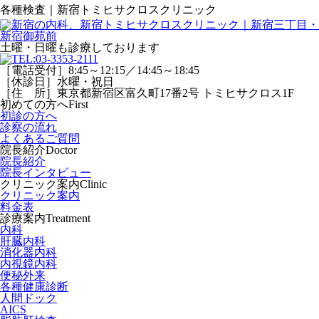
各種検査｜新宿トミヒサクロスクリニック
土曜・日曜
も診療しております
［電話受付］8:45～12:15／14:45～18:45
［休診日］水曜・祝日
［住 所］東京都新宿区富久町17番2号 トミヒサクロス1F
初めての方へ
First
初診の方へ
診察の流れ
よくあるご質問
院長紹介
Doctor
院長紹介
院長インタビュー
クリニック案内
Clinic
クリニック案内
料金表
診療案内
Treatment
内科
肝臓内科
消化器内科
内視鏡内科
便秘外来
各種健康診断
人間ドック
AICS