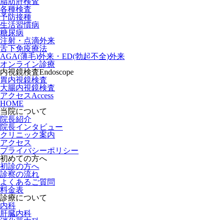
脂肪肝検査
各種検査
予防接種
生活習慣病
糖尿病
注射・点滴外来
舌下免疫療法
AGA(薄毛)外来・ED(勃起不全)外来
オンライン診療
内視鏡検査
Endoscope
胃内視鏡検査
大腸内視鏡検査
アクセス
Access
HOME
当院について
院長紹介
院長インタビュー
クリニック案内
アクセス
プライバシーポリシー
初めての方へ
初診の方へ
診察の流れ
よくあるご質問
料金表
診療について
内科
肝臓内科