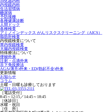
消化器内科
内視鏡内科
生活習慣病
糖尿病
予防接種
各種健康診断
人間ドック
各種検査
アミノインデックス がんリスクスクリーニング（AICS）
脂肪肝検査
内視鏡検査について
胃内視鏡検査
大腸内視鏡検査
特殊療法について
便秘外来
注射・点滴外来
舌下免疫療法
AGA(薄毛)外来・ED(勃起不全)外来
更新情報
お知らせ
コラム
土曜・日曜
も診療しております
［電話受付］
8:45～12:15／14:45～18:45
［休診日］
水曜・祝日
［住 所］