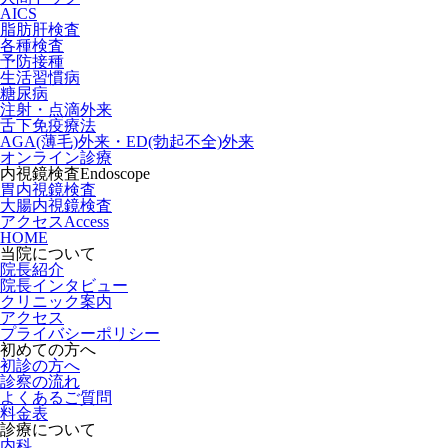
AICS
脂肪肝検査
各種検査
予防接種
生活習慣病
糖尿病
注射・点滴外来
舌下免疫療法
AGA(薄毛)外来・ED(勃起不全)外来
オンライン診療
内視鏡検査
Endoscope
胃内視鏡検査
大腸内視鏡検査
アクセス
Access
HOME
当院について
院長紹介
院長インタビュー
クリニック案内
アクセス
プライバシーポリシー
初めての方へ
初診の方へ
診察の流れ
よくあるご質問
料金表
診療について
内科