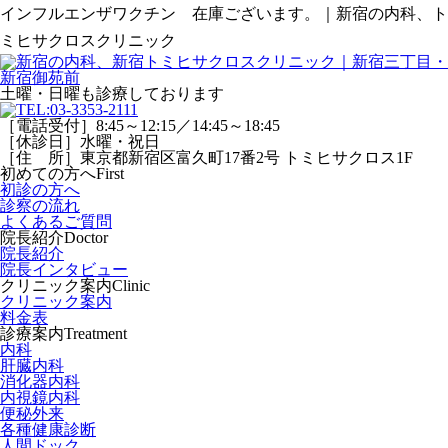
インフルエンザワクチン 在庫ございます。｜新宿の内科、ト
ミヒサクロスクリニック
土曜・日曜
も診療しております
［電話受付］8:45～12:15／14:45～18:45
［休診日］水曜・祝日
［住 所］東京都新宿区富久町17番2号 トミヒサクロス1F
初めての方へ
First
初診の方へ
診察の流れ
よくあるご質問
院長紹介
Doctor
院長紹介
院長インタビュー
クリニック案内
Clinic
クリニック案内
料金表
診療案内
Treatment
内科
肝臓内科
消化器内科
内視鏡内科
便秘外来
各種健康診断
人間ドック