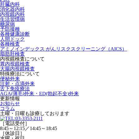
肝臓内科
消化器内科
内視鏡内科
生活習慣病
糖尿病
予防接種
各種健康診断
人間ドック
各種検査
アミノインデックス がんリスクスクリーニング（AICS）
脂肪肝検査
内視鏡検査について
胃内視鏡検査
大腸内視鏡検査
特殊療法について
便秘外来
注射・点滴外来
舌下免疫療法
AGA(薄毛)外来・ED(勃起不全)外来
更新情報
お知らせ
コラム
土曜・日曜
も診療しております
［電話受付］
8:45～12:15／14:45～18:45
［休診日］
水曜・祝日