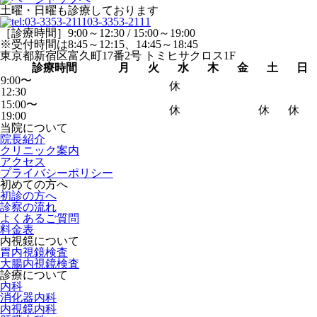
土曜・日曜も診療しております
03-3353-2111
［診療時間］9:00～12:30 / 15:00～19:00
※受付時間は8:45～12:15、14:45～18:45
東京都新宿区富久町17番2号 トミヒサクロス1F
診療時間
月
火
水
木
金
土
日
9:00〜
休
12:30
15:00〜
休
休
休
19:00
当院について
院長紹介
クリニック案内
アクセス
プライバシーポリシー
初めての方へ
初診の方へ
診察の流れ
よくあるご質問
料金表
内視鏡について
胃内視鏡検査
大腸内視鏡検査
診療について
内科
消化器内科
内視鏡内科