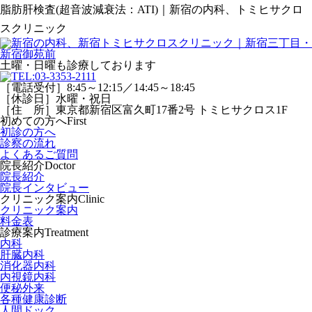
脂肪肝検査(超音波減衰法：ATI)｜新宿の内科、トミヒサクロ
スクリニック
土曜・日曜
も診療しております
［電話受付］8:45～12:15／14:45～18:45
［休診日］水曜・祝日
［住 所］東京都新宿区富久町17番2号 トミヒサクロス1F
初めての方へ
First
初診の方へ
診察の流れ
よくあるご質問
院長紹介
Doctor
院長紹介
院長インタビュー
クリニック案内
Clinic
クリニック案内
料金表
診療案内
Treatment
内科
肝臓内科
消化器内科
内視鏡内科
便秘外来
各種健康診断
人間ドック