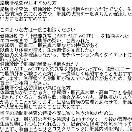
脂肪肝検査がおすすめな方
脂肪肝検査は、健康診断で異常を指摘された方だけでなく、生
活習慣病が気になる方や、肝臓の状態を一度きちんと確認した
い方にもおすすめです。
このような方は一度ご相談ください
健康診断で「肝機能異常（AST, ALT, γ-GTP）」を指摘された
エコー検査で「脂肪肝の疑い」と言われた
糖尿病、高血圧、脂質異常症などの持病がある
以前より体重が増え、生活習慣を見直したい
数値の変化を確認しながら、モチベーション高くダイエットに
取り組みたい
健康診断で肝機能異常を指摘された方
AST、ALT、γ-GTPなどの異常を指摘された方や、腹部エコー
で脂肪肝を示唆された方は、一度詳しく確認することをおすす
めします。無症状でも脂肪肝が進んでいる場合があるため、放
置せずご相談ください。
脂肪肝や生活習慣病が気になる方
体重増加が気になる方、糖尿病・脂質異常症・高血圧などを指
摘されている方、お酒を飲む機会が多い方も、脂肪肝のリスク
が高まることがあります。生活習慣病の管理とあわせて、肝臓
の状態を把握しておくことは大切です。
当院の脂肪肝検査の特徴
不安に寄り添う治療のために
当院では、脂肪肝の有無を確認するだけでなく、今後の管理や
生活改善にもつなげられるよう、総合的な視点で診療を行って
います。新宿トミヒサクロスクリニックは肝臓内科を掲げ、脂