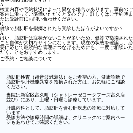
A
検査内容や予約状況によって異なる場合があります。事前のご
案内に沿ってご準備いただくと安心です。詳しくはご予約時ま
たは受診前にお問い合わせください。
Q
健診で脂肪肝を指摘されたら受診したほうがよいですか？
A
はい。脂肪肝は症状がないことが多いため、健診で指摘された
こと自体が大切なサインになります。現在の状態を確認し、必
要に応じて継続的な管理につなげるためにも、一度ご相談いた
だくことをおすすめします。
ご予約・ご相談について
脂肪肝検査（超音波減衰法）をご希望の方、健康診断で
脂肪肝や肝機能異常を指摘された方は、お気軽にご相談
ください。
当院は新宿区富久町（シャトレーゼヨークフーズ富久店
並び）にあり、土曜・日曜も診療しています。
肝臓内科として、脂肪肝を含む肝疾患の診療に対応して
います。
受診方法や診療時間の詳細は、クリニックのご案内ペー
ジもあわせてご確認ください。