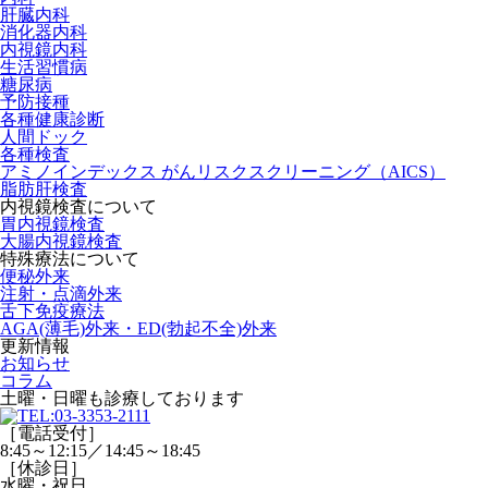
肝臓内科
消化器内科
内視鏡内科
生活習慣病
糖尿病
予防接種
各種健康診断
人間ドック
各種検査
アミノインデックス がんリスクスクリーニング（AICS）
脂肪肝検査
内視鏡検査について
胃内視鏡検査
大腸内視鏡検査
特殊療法について
便秘外来
注射・点滴外来
舌下免疫療法
AGA(薄毛)外来・ED(勃起不全)外来
更新情報
お知らせ
コラム
土曜・日曜
も診療しております
［電話受付］
8:45～12:15／14:45～18:45
［休診日］
水曜・祝日