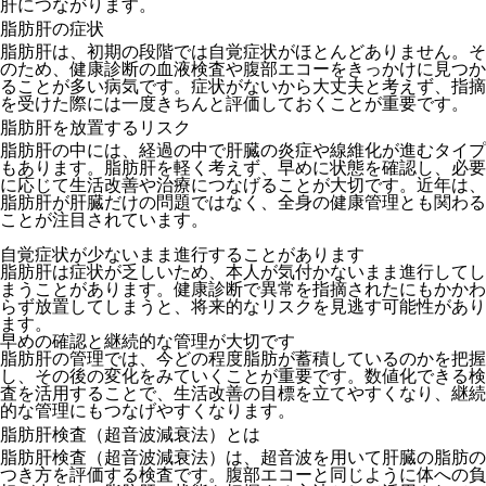
肝につながります。
脂肪肝の症状
脂肪肝は、初期の段階では自覚症状がほとんどありません。そ
のため、健康診断の血液検査や腹部エコーをきっかけに見つか
ることが多い病気です。症状がないから大丈夫と考えず、指摘
を受けた際には一度きちんと評価しておくことが重要です。
脂肪肝を放置するリスク
脂肪肝の中には、経過の中で肝臓の炎症や線維化が進むタイプ
もあります。脂肪肝を軽く考えず、早めに状態を確認し、必要
に応じて生活改善や治療につなげることが大切です。近年は、
脂肪肝が肝臓だけの問題ではなく、全身の健康管理とも関わる
ことが注目されています。
自覚症状が少ないまま進行することがあります
脂肪肝は症状が乏しいため、本人が気付かないまま進行してし
まうことがあります。健康診断で異常を指摘されたにもかかわ
らず放置してしまうと、将来的なリスクを見逃す可能性があり
ます。
早めの確認と継続的な管理が大切です
脂肪肝の管理では、今どの程度脂肪が蓄積しているのかを把握
し、その後の変化をみていくことが重要です。数値化できる検
査を活用することで、生活改善の目標を立てやすくなり、継続
的な管理にもつなげやすくなります。
脂肪肝検査（超音波減衰法）とは
脂肪肝検査（超音波減衰法）は、超音波を用いて肝臓の脂肪の
つき方を評価する検査です。腹部エコーと同じように体への負