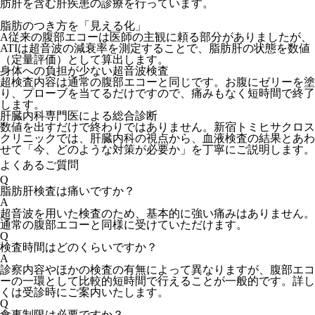
肪肝を含む肝疾患の診療を行っています。
脂肪のつき方を「見える化」
A従来の腹部エコーは医師の主観に頼る部分がありましたが、
ATIは超音波の減衰率を測定することで、脂肪肝の状態を数値
（定量評価）として算出します。
身体への負担が少ない超音波検査
超検査内容は通常の腹部エコーと同じです。お腹にゼリーを塗
り、プローブを当てるだけですので、痛みもなく短時間で終了
します。
肝臓内科専門医による総合診断
数値を出すだけで終わりではありません。新宿トミヒサクロス
クリニックでは、肝臓内科の視点から、血液検査の結果とあわ
せて「今、どのような対策が必要か」を丁寧にご説明します。
よくあるご質問
Q
脂肪肝検査は痛いですか？
A
超音波を用いた検査のため、基本的に強い痛みはありません。
通常の腹部エコーと同様に受けていただけます。
Q
検査時間はどのくらいですか？
A
診察内容やほかの検査の有無によって異なりますが、腹部エコ
ーの一環として比較的短時間で行えることが一般的です。詳し
くは受診時にご案内いたします。
Q
食事制限は必要ですか？