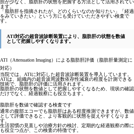
担が少なく、脂肪肝の状態を把握する方法として活用されてい
ます。
「脂肪肝を指摘されたが、どのくらいなのか知りたい」「経過
をみていきたい」という方にも受けていただきやすい検査で
す。
ATI対応の超音波診断装置により、脂肪肝の状態を数値
として把握しやすくなります。
ATI（Attenuation Imaging）による脂肪肝評価（脂肪肝量測定に
対応）
当院では、ATIに対応した超音波診断装置を導入しています。
ATIは、組織内の超音波周波数依存性減衰の程度を計測できる
技術で、脂肪肝の評価に活用されます。
脂肪肝の状態を数値として把握しやすくなるため、現状の確認
だけでなく、経過観察にも役立ちます。
脂肪肝を数値で確認する検査です
通常の腹部エコーでも脂肪肝はある程度推測できますが、数値
として評価できると、より客観的に状態を捉えやすくなりま
す。
生活習慣の見直しや治療方針の検討、定期的な経過観察の際に
も役立つ点が、この検査の特徴です。