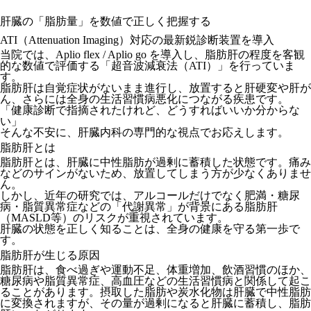
肝臓の「脂肪量」を数値で正しく把握する
ATI（Attenuation Imaging）対応の最新鋭診断装置を導入
当院では、Aplio flex / Aplio go を導入し、脂肪肝の程度を客観
的な数値で評価する「超音波減衰法（ATI）」を行っていま
す。
脂肪肝は自覚症状がないまま進行し、放置すると肝硬変や肝が
ん、さらには全身の生活習慣病悪化につながる疾患です。
「健康診断で指摘されたけれど、どうすればいいか分からな
い」
そんな不安に、肝臓内科の専門的な視点でお応えします。
脂肪肝とは
脂肪肝とは、肝臓に中性脂肪が過剰に蓄積した状態です。痛み
などのサインがないため、放置してしまう方が少なくありませ
ん。
しかし、近年の研究では、アルコールだけでなく肥満・糖尿
病・脂質異常症などの「代謝異常」が背景にある脂肪肝
（MASLD等）のリスクが重視されています。
肝臓の状態を正しく知ることは、全身の健康を守る第一歩で
す。
脂肪肝が生じる原因
脂肪肝は、食べ過ぎや運動不足、体重増加、飲酒習慣のほか、
糖尿病や脂質異常症、高血圧などの生活習慣病と関係して起こ
ることがあります。摂取した脂肪や炭水化物は肝臓で中性脂肪
に変換されますが、その量が過剰になると肝臓に蓄積し、脂肪