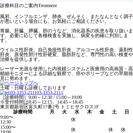
診療科目のご案内
Treatment
風邪、インフルエンザ、肺炎、ぜんそく、またなんとなく調子
が悪いという場合にも、お気軽にご相談ください。
胃腸、肝臓、膵臓、胆のうなど、消化器系の疾患を取り扱いま
す。必要に応じて各種検査を実施し、病変を的確に判別しま
す。
ウイルス性肝炎、自己免疫性肝炎、アルコール性肝炎、薬剤性
肝炎、原発性胆汁性肝硬変、脂肪肝など、専門性の高い検査や
治療を提供します。
レーザー光源を使用した内視鏡システムと医療用の高画質・高
精細モニターによる詳細な観察で、癌やポリープなどの早期発
見に努めます。
土曜・日曜も診療しております
03-3353-2111
［診療時間］9:00～12:30 / 15:00～19:00
※受付時間は8:45～12:15、14:45～18:45
東京都新宿区富久町17番2号 トミヒサクロス1F
診療時間
月
火
水
木
金
土
日
9:00〜
休
12:30
15:00〜
休
休
休
19:00