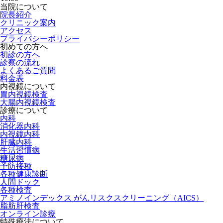
当院について
院長紹介
クリニック案内
アクセス
プライバシーポリシー
初めての方へ
初診の方へ
診察の流れ
よくあるご質問
料金表
内視鏡について
胃内視鏡検査
大腸内視鏡検査
診療について
内科
消化器内科
内視鏡内科
肝臓内科
生活習慣病
糖尿病
予防接種
各種健康診断
人間ドック
各種検査
アミノインデックス がんリスクスクリーニング（AICS）
脂肪肝検査
オンライン診療
特殊療法について