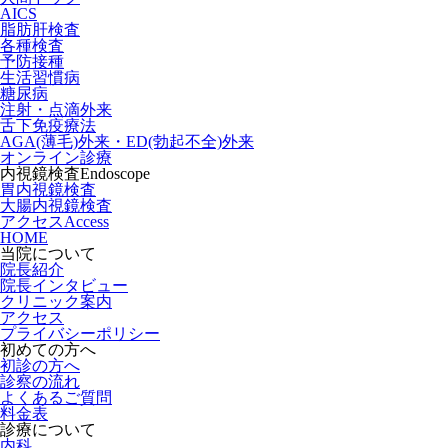
AICS
脂肪肝検査
各種検査
予防接種
生活習慣病
糖尿病
注射・点滴外来
舌下免疫療法
AGA(薄毛)外来・ED(勃起不全)外来
オンライン診療
内視鏡検査
Endoscope
胃内視鏡検査
大腸内視鏡検査
アクセス
Access
HOME
当院について
院長紹介
院長インタビュー
クリニック案内
アクセス
プライバシーポリシー
初めての方へ
初診の方へ
診察の流れ
よくあるご質問
料金表
診療について
内科