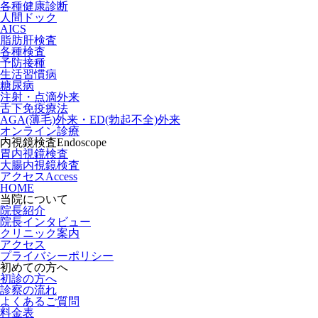
各種健康診断
人間ドック
AICS
脂肪肝検査
各種検査
予防接種
生活習慣病
糖尿病
注射・点滴外来
舌下免疫療法
AGA(薄毛)外来・ED(勃起不全)外来
オンライン診療
内視鏡検査
Endoscope
胃内視鏡検査
大腸内視鏡検査
アクセス
Access
HOME
当院について
院長紹介
院長インタビュー
クリニック案内
アクセス
プライバシーポリシー
初めての方へ
初診の方へ
診察の流れ
よくあるご質問
料金表