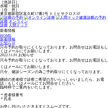
［休診日］
水曜・祝日
［住 所］
東京都新宿区富久町17番2号 トミヒサクロス1F
診療
オンライン
診療
人間ドック
新着情報
HOME
新着情報
お知らせ
只今予約が取りにくくなっております。お問合せはお電話もし
くはメールにてお願いします。
2022.11.01
お知らせ
只今予約が取りにくくなっております。お問合せはお電話もし
くはメールにてお願いします。
只今、健診シーズンの為ご予約取りにくくなっております。
継続の患者様で診察ご希望の方いらっしゃいましたら、お電
話・もしくはメールにてお問合せください。
臨時枠でご案内をいたします。
＊患者様番号
＊氏名
お申し付けいただきますとスムーズです。