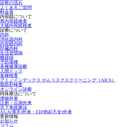
診察の流れ
よくあるご質問
料金表
内視鏡について
胃内視鏡検査
大腸内視鏡検査
診療について
内科
消化器内科
内視鏡内科
肝臓内科
生活習慣病
糖尿病
予防接種
各種健康診断
人間ドック
各種検査
アミノインデックス がんリスクスクリーニング（AICS）
脂肪肝検査
オンライン診療
特殊療法について
便秘外来
注射・点滴外来
舌下免疫療法
AGA(薄毛)外来・ED(勃起不全)外来
更新情報
お知らせ
コラム