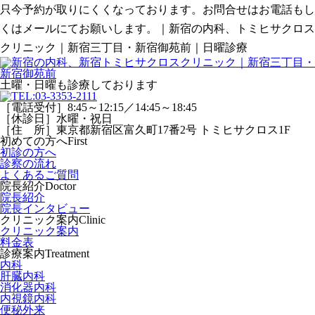
只今予約が取りにくくなっております。お問合せはお電話もし
くはメールにてお願いします。｜新宿の内科、トミヒサクロス
クリニック｜新宿三丁目・新宿御苑前｜日曜診療
土曜・日曜
も診療しております
［電話受付］8:45～12:15／14:45～18:45
［休診日］水曜・祝日
［住 所］東京都新宿区富久町17番2号 トミヒサクロス1F
初めての方へ
First
初診の方へ
診察の流れ
よくあるご質問
院長紹介
Doctor
院長紹介
院長インタビュー
クリニック案内
Clinic
クリニック案内
料金表
診療案内
Treatment
内科
肝臓内科
消化器内科
内視鏡内科
便秘外来