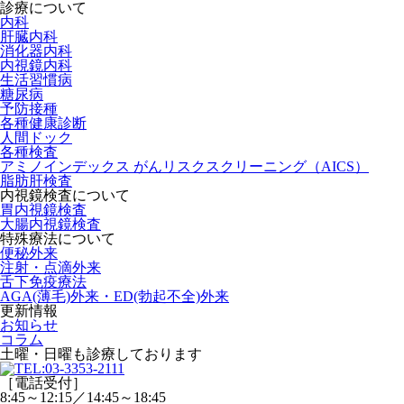
診療について
内科
肝臓内科
消化器内科
内視鏡内科
生活習慣病
糖尿病
予防接種
各種健康診断
人間ドック
各種検査
アミノインデックス がんリスクスクリーニング（AICS）
脂肪肝検査
内視鏡検査について
胃内視鏡検査
大腸内視鏡検査
特殊療法について
便秘外来
注射・点滴外来
舌下免疫療法
AGA(薄毛)外来・ED(勃起不全)外来
更新情報
お知らせ
コラム
土曜・日曜
も診療しております
［電話受付］
8:45～12:15／14:45～18:45