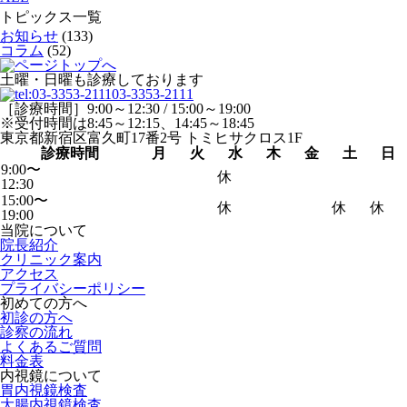
トピックス一覧
お知らせ
(133)
コラム
(52)
土曜・日曜も診療しております
03-3353-2111
［診療時間］9:00～12:30 / 15:00～19:00
※受付時間は8:45～12:15、14:45～18:45
東京都新宿区富久町17番2号 トミヒサクロス1F
診療時間
月
火
水
木
金
土
日
9:00〜
休
12:30
15:00〜
休
休
休
19:00
当院について
院長紹介
クリニック案内
アクセス
プライバシーポリシー
初めての方へ
初診の方へ
診察の流れ
よくあるご質問
料金表
内視鏡について
胃内視鏡検査
大腸内視鏡検査