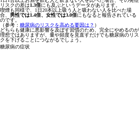
1日1合以上お酒を飲む人と飲まない人を比べた場合、その発症
リスクの差は
1.3倍
にも及ぶというデータがあります。
喫煙も同様で、1日20本以上吸う人と吸わない人を比べた場
合、
男性では1.4倍、女性では3.0倍
にもなると報告されている
のです。
（参考：
糖尿病のリスクを高める要因は？
）
どちらも健康に悪影響を及ぼす習慣のため、完全にやめるのが
理想ではありますが、量や頻度を見直すだけでも糖尿病のリス
クを下げることにつながるでしょう。
糖尿病の症状