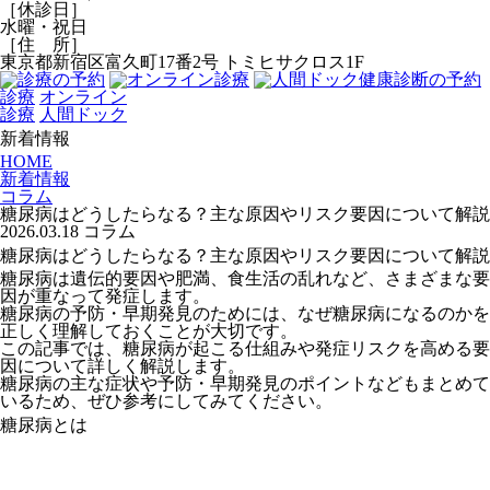
［休診日］
水曜・祝日
［住 所］
東京都新宿区富久町17番2号 トミヒサクロス1F
診療
オンライン
診療
人間ドック
新着情報
HOME
新着情報
コラム
糖尿病はどうしたらなる？主な原因やリスク要因について解説
2026.03.18
コラム
糖尿病はどうしたらなる？主な原因やリスク要因について解説
糖尿病は遺伝的要因や肥満、食生活の乱れなど、さまざまな要
因が重なって発症します。
糖尿病の予防・早期発見のためには、なぜ糖尿病になるのかを
正しく理解しておくことが大切です。
この記事では、糖尿病が起こる仕組みや発症リスクを高める要
因について詳しく解説します。
糖尿病の主な症状や予防・早期発見のポイントなどもまとめて
いるため、ぜひ参考にしてみてください。
糖尿病とは