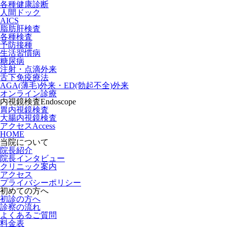
各種健康診断
人間ドック
AICS
脂肪肝検査
各種検査
予防接種
生活習慣病
糖尿病
注射・点滴外来
舌下免疫療法
AGA(薄毛)外来・ED(勃起不全)外来
オンライン診療
内視鏡検査
Endoscope
胃内視鏡検査
大腸内視鏡検査
アクセス
Access
HOME
当院について
院長紹介
院長インタビュー
クリニック案内
アクセス
プライバシーポリシー
初めての方へ
初診の方へ
診察の流れ
よくあるご質問
料金表