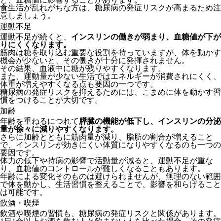
食生活が乱れがちな方は、糖尿病の発症リスクが高まるため注
意しましょう。
運動不足
運動不足が続くと、
インスリンの働きが弱まり、血糖値が下が
りにくくなります。
筋肉は糖を取り込む重要な役割を持っていますが、体を動かす
機会が少ないと、その働きが十分に発揮されません。
その結果、血液中に糖が残りやすくなります。
また、運動量が少ない生活ではエネルギーが消費されにくく、
体重が増えやすくなる点も要因の一つです。
糖尿病の発症リスクを抑えるためには、こまめに体を動かす習
慣をつけることが大切です。
加齢
年齢を重ねるにつれて
膵臓の機能が低下し、インスリンの分泌
量が徐々に減りやすくなります。
さらに加齢とともに筋肉量が減り、脂肪の割合が増えること
で、インスリンが効きにくい体質になりやすくなるのも一つの
要因です。
体力の低下や持病の影響で活動量が減ると、運動不足が重な
り、血糖値のコントロールが難しくなることもあります。
年齢による変化そのものは避けられませんが、無理のない範囲
で体を動かし、生活習慣を整えることで、影響を和らげること
は可能です。
飲酒・喫煙
飲酒や喫煙の習慣も、糖尿病の発症リスクと関係があります。