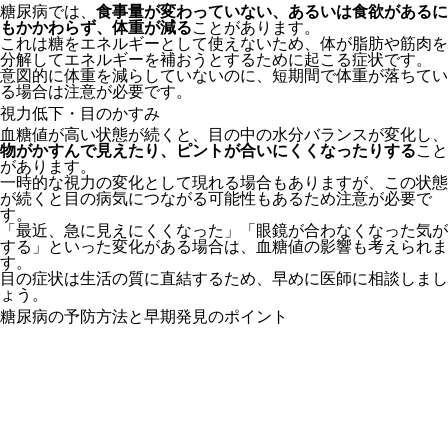
糖尿病では、
食事量が変わっていない、あるいは食欲があるに
もかかわらず、体重が減る
ことがあります。
これは糖をエネルギーとして使えないため、体が脂肪や筋肉を
分解してエネルギーを補おうとするために起こる症状です。
意図的に体重を減らしていないのに、短期間で体重が落ちてい
る場合は注意が必要です。
視力低下・目のかすみ
血糖値が高い状態が続くと、目の中の水分バランスが変化し、
物がかすんで見えたり、ピントが合いにくくなったりする
こと
があります。
一時的な視力の変化として現れる場合もありますが、この状態
が続くと目の病気につながる可能性もあるため注意が必要で
す。
「最近、急に見えにくくなった」「眼鏡が合わなくなった気が
する」といった変化がある場合は、血糖値の影響も考えられま
す。
目の症状は生活の質に直結するため、早めに医師に相談しまし
ょう。
糖尿病の予防方法と早期発見のポイント