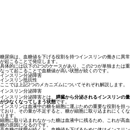
糖尿病は、血糖値を下げる役割を持つインスリンの働きに異常
が起こることで発症します。
具体的には以下の2つのケースがあり、この2つが単独または重
なって起こることで血糖値が高い状態が続くのです。
インスリン分泌障害
インスリン抵抗性
ここでは上記2つのメカニズムについてそれぞれ解説します。
インスリン分泌障害
インスリン分泌障害とは、
膵臓から分泌されるインスリンの量
が少なくなってしまう状態
です。
インスリンは血液中の糖を細胞に運ぶための重要な役割を担っ
ており、その量が不足すると、糖が細胞に取り込まれにくくな
ります。
細胞に取り込まれなかった糖は血液中に残るため、これが高血
糖の原因になるのです。
高血糖の状態が続くと、血糖値を下げるために体はインスリン