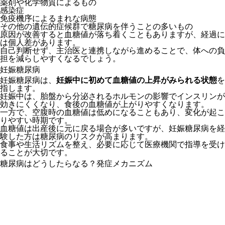
薬剤や化学物質によるもの
感染症
免疫機序によるまれな病態
その他の遺伝的症候群で糖尿病を伴うことの多いもの
原因が改善すると血糖値が落ち着くこともありますが、経過に
は個人差があります。
自己判断せず、主治医と連携しながら進めることで、体への負
担を減らしやすくなるでしょう。
妊娠糖尿病
妊娠糖尿病は、
妊娠中に初めて血糖値の上昇がみられる状態
を
指します。
妊娠中は、胎盤から分泌されるホルモンの影響でインスリンが
効きにくくなり、食後の血糖値が上がりやすくなります。
一方で、空腹時の血糖値は低めになることもあり、変化が起こ
りやすい時期です。
血糖値は出産後に元に戻る場合が多いですが、妊娠糖尿病を経
験した方は糖尿病のリスクが高まります。
食事や生活リズムを整え、必要に応じて医療機関で指導を受け
ることが大切です。
糖尿病はどうしたらなる？発症メカニズム