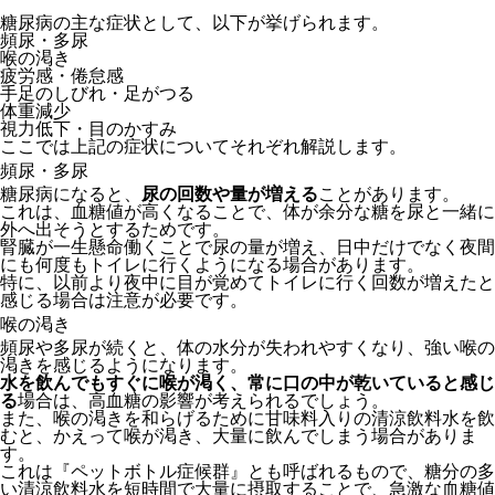
糖尿病の主な症状として、以下が挙げられます。
頻尿・多尿
喉の渇き
疲労感・倦怠感
手足のしびれ・足がつる
体重減少
視力低下・目のかすみ
ここでは上記の症状についてそれぞれ解説します。
頻尿・多尿
糖尿病になると、
尿の回数や量が増える
ことがあります。
これは、血糖値が高くなることで、体が余分な糖を尿と一緒に
外へ出そうとするためです。
腎臓が一生懸命働くことで尿の量が増え、日中だけでなく夜間
にも何度もトイレに行くようになる場合があります。
特に、以前より夜中に目が覚めてトイレに行く回数が増えたと
感じる場合は注意が必要です。
喉の渇き
頻尿や多尿が続くと、体の水分が失われやすくなり、強い喉の
渇きを感じるようになります。
水を飲んでもすぐに喉が渇く、常に口の中が乾いていると感じ
る
場合は、高血糖の影響が考えられるでしょう。
また、喉の渇きを和らげるために甘味料入りの清涼飲料水を飲
むと、かえって喉が渇き、大量に飲んでしまう場合がありま
す。
これは『ペットボトル症候群』とも呼ばれるもので、糖分の多
い清涼飲料水を短時間で大量に摂取することで、急激な血糖値