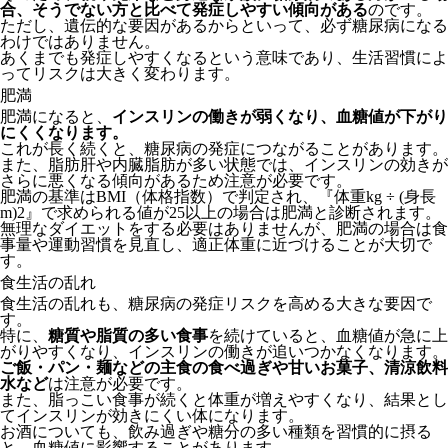
合、そうでない方と比べて発症しやすい傾向がある
のです。
ただし、遺伝的な要因があるからといって、必ず糖尿病になる
わけではありません。
あくまでも発症しやすくなるという意味であり、生活習慣によ
ってリスクは大きく変わります。
肥満
肥満になると、
インスリンの働きが弱くなり、血糖値が下がり
にくくなります。
これが長く続くと、糖尿病の発症につながることがあります。
また、脂肪肝や内臓脂肪が多い状態では、インスリンの効きが
さらに悪くなる傾向があるため注意が必要です。
肥満の基準はBMI（体格指数）で判定され、『体重kg ÷ (身長
m)2』で求められる値が25以上の場合は肥満と診断されます。
無理なダイエットをする必要はありませんが、肥満の場合は食
事量や運動習慣を見直し、適正体重に近づけることが大切で
す。
食生活の乱れ
食生活の乱れも、糖尿病の発症リスクを高める大きな要因で
す。
特に、
糖質や脂質の多い食事
を続けていると、血糖値が急に上
がりやすくなり、インスリンの働きが追いつかなくなります。
ご飯・パン・麺などの主食の食べ過ぎや甘いお菓子、清涼飲料
水など
は注意が必要です。
また、脂っこい食事が続くと体重が増えやすくなり、結果とし
てインスリンが効きにくい体になります。
お酒についても、飲み過ぎや糖分の多い種類を習慣的に摂る
と、血糖値に影響することがあります。