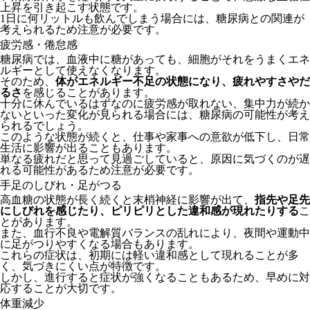
上昇を引き起こす状態です。
1日に何リットルも飲んでしまう場合には、糖尿病との関連が
考えられるため注意が必要です。
疲労感・倦怠感
糖尿病では、血液中に糖があっても、細胞がそれをうまくエネ
ルギーとして使えなくなります。
そのため、
体がエネルギー不足の状態になり、疲れやすさやだ
るさ
を感じることがあります。
十分に休んでいるはずなのに疲労感が取れない、集中力が続か
ないといった変化が見られる場合には、糖尿病の可能性が考え
られるでしょう。
このような状態が続くと、仕事や家事への意欲が低下し、日常
生活に影響が出ることもあります。
単なる疲れだと思って見過ごしていると、原因に気づくのが遅
れる可能性があるため注意が必要です。
手足のしびれ・足がつる
高血糖の状態が長く続くと末梢神経に影響が出て、
指先や足先
にしびれを感じたり、ピリピリとした違和感が現れたりする
こ
とがあります。
また、血行不良や電解質バランスの乱れにより、夜間や運動中
に足がつりやすくなる場合もあります。
これらの症状は、初期には軽い違和感として現れることが多
く、気づきにくい点が特徴です。
しかし、進行すると症状が強くなることもあるため、早めに対
応することが大切です。
体重減少