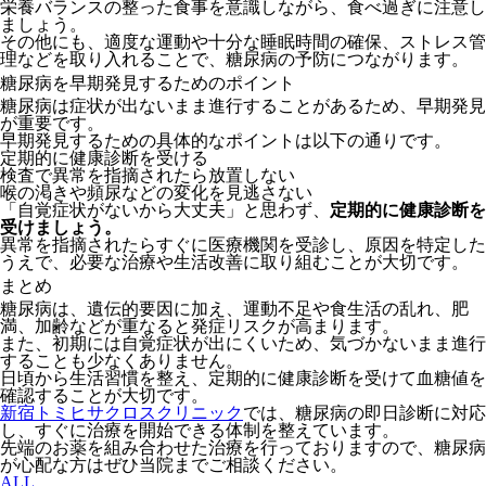
栄養バランスの整った食事を意識しながら、食べ過ぎに注意し
ましょう。
その他にも、適度な運動や十分な睡眠時間の確保、ストレス管
理などを取り入れることで、糖尿病の予防につながります。
糖尿病を早期発見するためのポイント
糖尿病は症状が出ないまま進行することがあるため、早期発見
が重要です。
早期発見するための具体的なポイントは以下の通りです。
定期的に健康診断を受ける
検査で異常を指摘されたら放置しない
喉の渇きや頻尿などの変化を見逃さない
「自覚症状がないから大丈夫」と思わず、
定期的に健康診断を
受けましょう。
異常を指摘されたらすぐに医療機関を受診し、原因を特定した
うえで、必要な治療や生活改善に取り組むことが大切です。
まとめ
糖尿病は、遺伝的要因に加え、運動不足や食生活の乱れ、肥
満、加齢などが重なると発症リスクが高まります。
また、初期には自覚症状が出にくいため、気づかないまま進行
することも少なくありません。
日頃から生活習慣を整え、定期的に健康診断を受けて血糖値を
確認することが大切です。
新宿トミヒサクロスクリニック
では、糖尿病の即日診断に対応
し、すぐに治療を開始できる体制を整えています。
先端のお薬を組み合わせた治療を行っておりますので、糖尿病
が心配な方はぜひ当院までご相談ください。
ALL