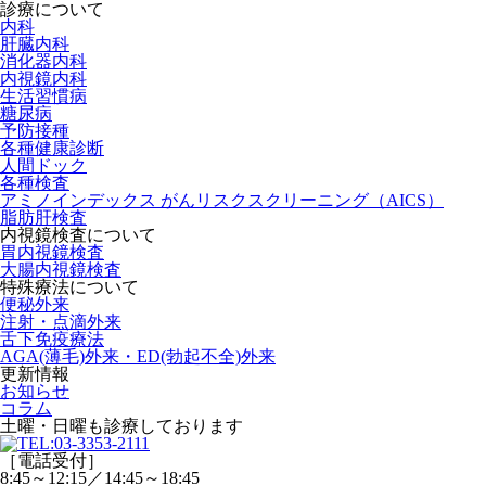
診療について
内科
肝臓内科
消化器内科
内視鏡内科
生活習慣病
糖尿病
予防接種
各種健康診断
人間ドック
各種検査
アミノインデックス がんリスクスクリーニング（AICS）
脂肪肝検査
内視鏡検査について
胃内視鏡検査
大腸内視鏡検査
特殊療法について
便秘外来
注射・点滴外来
舌下免疫療法
AGA(薄毛)外来・ED(勃起不全)外来
更新情報
お知らせ
コラム
土曜・日曜
も診療しております
［電話受付］
8:45～12:15／14:45～18:45