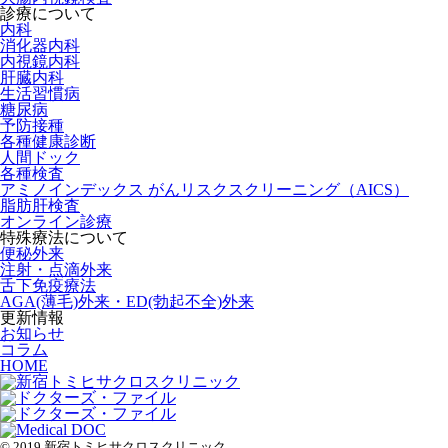
診療について
内科
消化器内科
内視鏡内科
肝臓内科
生活習慣病
糖尿病
予防接種
各種健康診断
人間ドック
各種検査
アミノインデックス がんリスクスクリーニング（AICS）
脂肪肝検査
オンライン診療
特殊療法について
便秘外来
注射・点滴外来
舌下免疫療法
AGA(薄毛)外来・ED(勃起不全)外来
更新情報
お知らせ
コラム
HOME
© 2019 新宿トミヒサクロスクリニック.