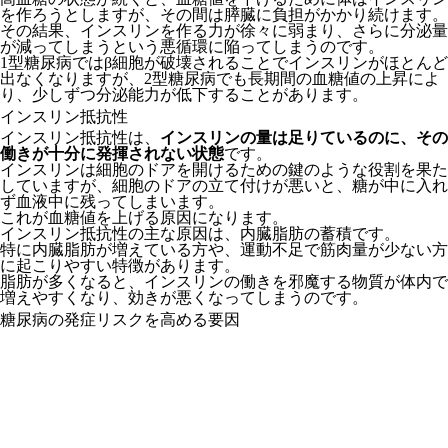
を作ろうとしますが、その間は膵臓に負担がかかり続けます。
その結果、インスリンを作る力が徐々に弱まり、さらに分泌量
が減ってしまうという悪循環に陥ってしまうのです。
1型糖尿病ではβ細胞が破壊されることでインスリンがほとんど
出なくなりますが、2型糖尿病でも長期間の血糖値の上昇によ
り、少しずつ分泌能力が低下することがあります。
インスリン抵抗性
インスリン抵抗性は、
インスリンの量は足りているのに、その
働きが十分に発揮されない状態
です。
インスリンは細胞のドアを開けるための鍵のような役割を果た
していますが、細胞のドアの立て付けが悪いと、糖が中に入れ
ず血液中に残ってしまいます。
これが血糖値を上げる原因になります。
インスリン抵抗性の主な原因は、内臓脂肪の蓄積です。
特に内臓脂肪が増えている方や、運動不足で筋肉量が少ない方
に起こりやすい特徴があります。
脂肪が多くなると、インスリンの働きを邪魔する物質が体内で
増えやすくなり、効きが悪くなってしまうのです。
糖尿病の発症リスクを高める要因