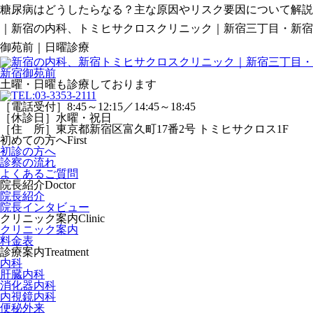
糖尿病はどうしたらなる？主な原因やリスク要因について解説
｜新宿の内科、トミヒサクロスクリニック｜新宿三丁目・新宿
御苑前｜日曜診療
土曜・日曜
も診療しております
［電話受付］8:45～12:15／14:45～18:45
［休診日］水曜・祝日
［住 所］東京都新宿区富久町17番2号 トミヒサクロス1F
初めての方へ
First
初診の方へ
診察の流れ
よくあるご質問
院長紹介
Doctor
院長紹介
院長インタビュー
クリニック案内
Clinic
クリニック案内
料金表
診療案内
Treatment
内科
肝臓内科
消化器内科
内視鏡内科
便秘外来