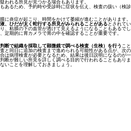
疑われる所見が見つかる場合もあります。
もあるため、予約時や受診時に症状を伝え、検査の扱い（検診
膜に炎症が起こり、時間をかけて萎縮が進むことがあります。
液、ひだが太く蛇行する所見がみられることがある
とされてい
り、粘膜の下の血管が透けて見えるようになることもあるでし
、定期的に胃カメラで胃の中を確認することが重要です。
判断で組織を採取して顕微鏡で調べる検査（生検）を行う
こと
査と同日に追加の検査まで進められる可能性がある点が、次の
合は病理検査が必要となるため、結果は後日説明になるのが一
判断が難しい所見を詳しく調べる目的で行われることもありま
ないことを理解しておきましょう。