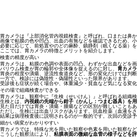
胃カメラは『上部消化管内視鏡検査』と呼ばれ、口または鼻か
画像で粘膜の色や凹凸、出血の有無などを確認できるため、小
必要に応じて、前処置やのどの麻酔、鎮静剤（眠くなる薬）を
ここでは、胃カメラの特徴とメリットを紹介します。
検査の精度が高い
胃カメラは、粘膜の色調や表面の凹凸、わずかな出血などを画
バリウム検査が胃の輪郭や全体像を捉えるのに対し、
胃カメラ
胃炎の程度や潰瘍、逆流性食道炎など、形の変化だけでは判断
一方で、検診には偽陰性・偽陽性といった限界があります。
受診後も症状が続く場合や、体重減少・貧血など気になる変化
その場で組織検査ができる
胃カメラは、観察中に『生検（せいけん）』と呼ばれる組織検
生検とは、
内視鏡の先端から鉗子（かんし：つまむ器具）を用
見た目だけでは胃炎・潰瘍・腫瘍などの区別が難しいこともあ
ただし、生検には出血リスクがあります。抗血栓薬（血液をさ
結果は病理検査後に説明されるのが一般的です。次回の受診予
細かい病変がわかりやすい
胃カメラでは、特殊な光を用いた観察や色素を用いた観察など
こうした観察法により、
粘膜表面の微細な血管の様子などを評