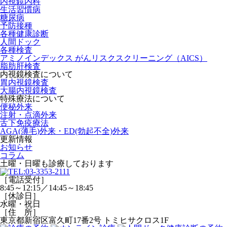
内視鏡内科
生活習慣病
糖尿病
予防接種
各種健康診断
人間ドック
各種検査
アミノインデックス がんリスクスクリーニング（AICS）
脂肪肝検査
内視鏡検査について
胃内視鏡検査
大腸内視鏡検査
特殊療法について
便秘外来
注射・点滴外来
舌下免疫療法
AGA(薄毛)外来・ED(勃起不全)外来
更新情報
お知らせ
コラム
土曜・日曜
も診療しております
［電話受付］
8:45～12:15／14:45～18:45
［休診日］
水曜・祝日
［住 所］
東京都新宿区富久町17番2号 トミヒサクロス1F