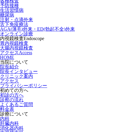
各種検査
予防接種
生活習慣病
糖尿病
注射・点滴外来
舌下免疫療法
AGA(薄毛)外来・ED(勃起不全)外来
オンライン診療
内視鏡検査
Endoscope
胃内視鏡検査
大腸内視鏡検査
アクセス
Access
HOME
当院について
院長紹介
院長インタビュー
クリニック案内
アクセス
プライバシーポリシー
初めての方へ
初診の方へ
診察の流れ
よくあるご質問
料金表
診療について
内科
肝臓内科
消化器内科