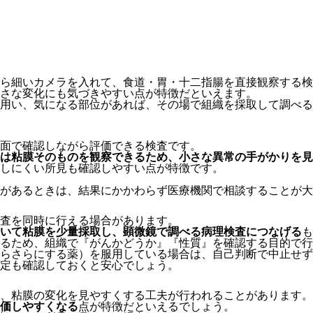
ら細いカメラを入れて、食道・胃・十二指腸を直接観察する検
さな変化にも気づきやすい点が特徴だといえます。
用い、気になる部位があれば、その場で組織を採取して調べる
面で確認しながら評価できる検査です。
は粘膜そのものを観察できるため、小さな異常の手がかりを見
しにくい所見も確認しやすい点が特徴です。
があるときは、結果にかかわらず医療機関で相談することが大
査を同時に行える場合があります。
いて粘膜を少量採取し、顕微鏡で調べる病理検査につなげる
も
るため、組織で『がんかどうか』『性質』を確認する目的で行
らさらにする薬）を服用している場合は、自己判断で中止せず
定も確認しておくと安心でしょう。
、粘膜の変化を見やすくする工夫が行われることがあります。
価しやすくなる
点が特徴だといえるでしょう。