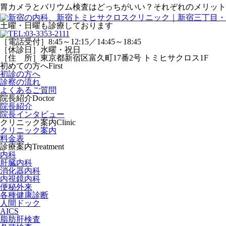
胃カメラとバリウム検査はどっちがいい？それぞれのメリット
土曜・日曜
も診療しております
［電話受付］8:45～12:15／14:45～18:45
［休診日］水曜・祝日
［住 所］東京都新宿区富久町17番2号 トミヒサクロス1F
初めての方へ
First
初診の方へ
診察の流れ
よくあるご質問
院長紹介
Doctor
院長紹介
院長インタビュー
クリニック案内
Clinic
クリニック案内
料金表
診療案内
Treatment
内科
肝臓内科
消化器内科
内視鏡内科
便秘外来
各種健康診断
人間ドック
AICS
脂肪肝検査