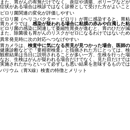
また、胃がんの有無だけでなく、炎症や潰瘍、ポリープなどが
症状がある場合は検診ではなく診療として受けた方がよいこと
ピロリ菌関連の変化が評価しやすい
ピロリ菌（ヘリコバクター・ピロリ）が胃に感染すると、胃粘
胃カメラでは、
感染が疑われる場合に粘膜の赤みや白濁した粘
ピロリ菌の感染に関連して萎縮性胃炎が進むと、胃のひだが減
また、除菌後も胃がんのリスクがゼロになるわけではないため
異常発見時に次の対応へつなげやすい
胃カメラは、
検査中に気になる所見が見つかった場合、医師の
健康診断などで『要精密検査』と指摘された方にとっては、検
観察結果は当日に説明されることが多い一方、生検を行った場
なお、生検はがんが疑われる場合だけでなく、見た目だけでは
実施されたからといって必ずしも悪い結果を意味するものでは
バリウム（胃X線）検査の特徴とメリット