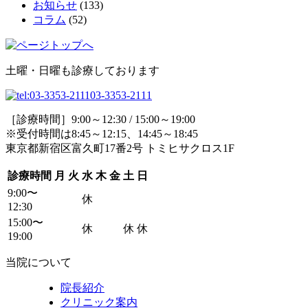
お知らせ
(133)
コラム
(52)
土曜・日曜も診療しております
03-3353-2111
［診療時間］9:00～12:30 / 15:00～19:00
※受付時間は8:45～12:15、14:45～18:45
東京都新宿区富久町17番2号 トミヒサクロス1F
診療時間
月
火
水
木
金
土
日
9:00〜
休
12:30
15:00〜
休
休
休
19:00
当院について
院長紹介
クリニック案内