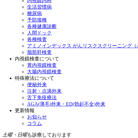
内視鏡内科
生活習慣病
糖尿病
予防接種
各種健康診断
人間ドック
各種検査
アミノインデックス がんリスクスクリーニング（A
脂肪肝検査
内視鏡検査について
胃内視鏡検査
大腸内視鏡検査
特殊療法について
便秘外来
注射・点滴外来
舌下免疫療法
AGA(薄毛)外来・ED(勃起不全)外来
更新情報
お知らせ
コラム
土曜・日曜
も診療しております