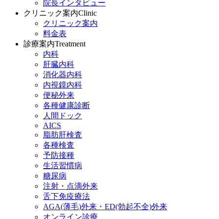
院長インタビュー
クリニック案内
Clinic
クリニック案内
料金表
診療案内
Treatment
内科
肝臓内科
消化器内科
内視鏡内科
便秘外来
各種健康診断
人間ドック
AICS
脂肪肝検査
各種検査
予防接種
生活習慣病
糖尿病
注射・点滴外来
舌下免疫療法
AGA(薄毛)外来・ED(勃起不全)外来
オンライン診療