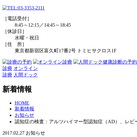
［電話受付］
8:45～12:15／14:45～18:45
［休診日］
水曜・祝日
［住 所］
東京都新宿区富久町17番2号 トミヒサクロス1F
診療
オンライン
診療
人間ドック
新着情報
HOME
新着情報
お知らせ
認知症の検査：アルツハイマー型認知症（AD）、レビー小
2017.02.27
お知らせ