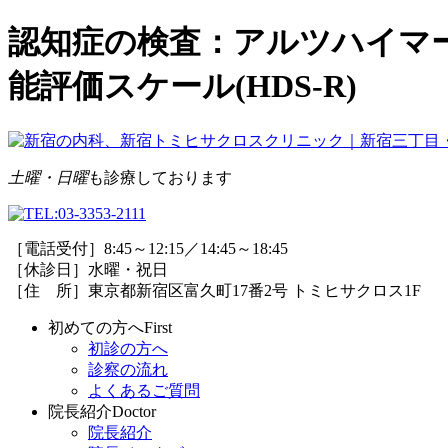
認知症の検査：アルツハイマー型
能評価スケール(HDS-R)
土曜・日曜
も診療しております
［電話受付］8:45～12:15／14:45～18:45
［休診日］水曜・祝日
［住 所］東京都新宿区富久町17番2号 トミヒサクロス1F
初めての方へ
First
初診の方へ
診察の流れ
よくあるご質問
院長紹介
Doctor
院長紹介