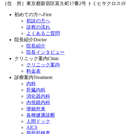
［住 所］東京都新宿区富久町17番2号 トミヒサクロス1F
初めての方へ
First
初診の方へ
診察の流れ
よくあるご質問
院長紹介
Doctor
院長紹介
院長インタビュー
クリニック案内
Clinic
クリニック案内
料金表
診療案内
Treatment
内科
肝臓内科
消化器内科
内視鏡内科
便秘外来
各種健康診断
人間ドック
AICS
脂肪肝検査