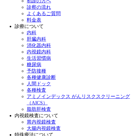
初診の方へ
診察の流れ
よくあるご質問
料金表
診療について
内科
肝臓内科
消化器内科
内視鏡内科
生活習慣病
糖尿病
予防接種
各種健康診断
人間ドック
各種検査
アミノインデックス がんリスクスクリーニング
（AICS）
脂肪肝検査
内視鏡検査について
胃内視鏡検査
大腸内視鏡検査
特殊療法について