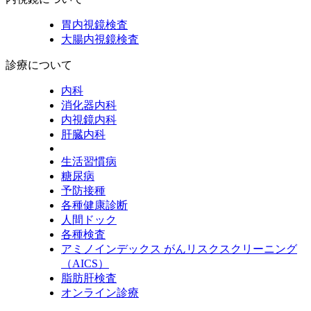
胃内視鏡検査
大腸内視鏡検査
診療について
内科
消化器内科
内視鏡内科
肝臓内科
生活習慣病
糖尿病
予防接種
各種健康診断
人間ドック
各種検査
アミノインデックス がんリスクスクリーニング
（AICS）
脂肪肝検査
オンライン診療