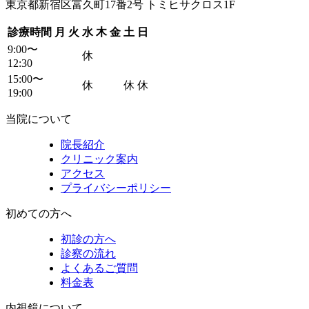
東京都新宿区富久町17番2号 トミヒサクロス1F
診療時間
月
火
水
木
金
土
日
9:00〜
休
12:30
15:00〜
休
休
休
19:00
当院について
院長紹介
クリニック案内
アクセス
プライバシーポリシー
初めての方へ
初診の方へ
診察の流れ
よくあるご質問
料金表
内視鏡について