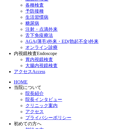
各種検査
予防接種
生活習慣病
糖尿病
注射・点滴外来
舌下免疫療法
AGA(薄毛)外来・ED(勃起不全)外来
オンライン診療
内視鏡検査
Endoscope
胃内視鏡検査
大腸内視鏡検査
アクセス
Access
HOME
当院について
院長紹介
院長インタビュー
クリニック案内
アクセス
プライバシーポリシー
初めての方へ