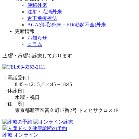
便秘外来
注射・点滴外来
舌下免疫療法
AGA(薄毛)外来・ED(勃起不全)外来
更新情報
お知らせ
コラム
土曜・日曜
も診療しております
［電話受付］
8:45～12:15／14:45～18:45
［休診日］
水曜・祝日
［住 所］
東京都新宿区富久町17番2号 トミヒサクロス1F
診療
オンライン